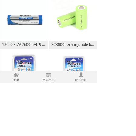
18650 3.7V 2600mAh 9.62Wh 可充电锂电池
SC3000 rechargeable battery high capacity 3000mAh 1.2V
낀
끵
넙
首页
产品中心
联系我们
AAA1250X4 rechargeable battery high capacity 1250mAh
AAA1250X2 rechargeable battery high capacity 1250mAh
上一页
1
/
3
下一页